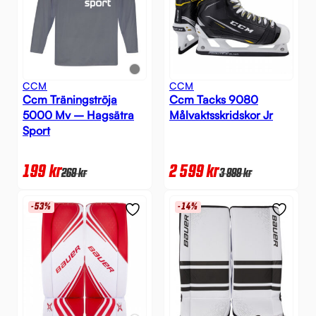
CCM
CCM
Ccm Träningströja
Ccm Tacks 9080
5000 Mv – Hagsätra
Målvaktsskridskor Jr
Sport
199
kr
2 599
kr
269
kr
3 999
kr
-53%
-14%