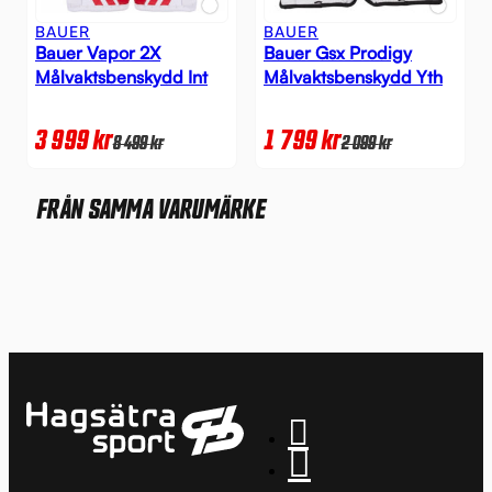
BAUER
BAUER
Bauer Vapor 2X
Bauer Gsx Prodigy
Målvaktsbenskydd Int
Målvaktsbenskydd Yth
3 999
kr
1 799
kr
8 499
kr
2 099
kr
FRÅN SAMMA VARUMÄRKE