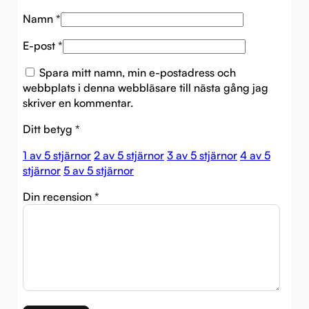
Namn
*
E-post
*
Spara mitt namn, min e-postadress och
webbplats i denna webbläsare till nästa gång jag
skriver en kommentar.
Ditt betyg
*
1 av 5 stjärnor
2 av 5 stjärnor
3 av 5 stjärnor
4 av 5
stjärnor
5 av 5 stjärnor
Din recension
*