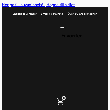
Hoppa till huvudinnehåll
Hoppa till sidfot
Snabba leveranser
•
Smidig betalning
•
Över 50 år i branschen
Favoriter
0