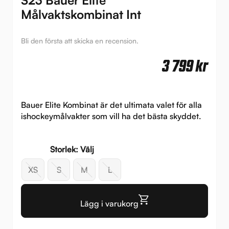
Målvaktskombinat Int
Bli den första att skicka en recension.
3 799
kr
Bauer Elite Kombinat är det ultimata valet för alla
ishockeymålvakter som vill ha det bästa skyddet.
Storlek: Välj
XS
S
M
L
Lägg i varukorg