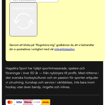
Registrera mig!
Genom att klicka på ”Registrera mig” godkänner du att vi behandlar
din e-postadress i enlighet med vår
integritetspolicy
Hagsätra Sport har hjälpt sportintresserade, spelare och
föreningar i över 50 år – från nybörjare till proffs. Med rötterna i
den svenska hockeykulturen och en passion för sporten erbjuder
vi utrustning, kunskap och service i världsklass, inte bara inom
hockey utan även bandy, ringette och inlines.