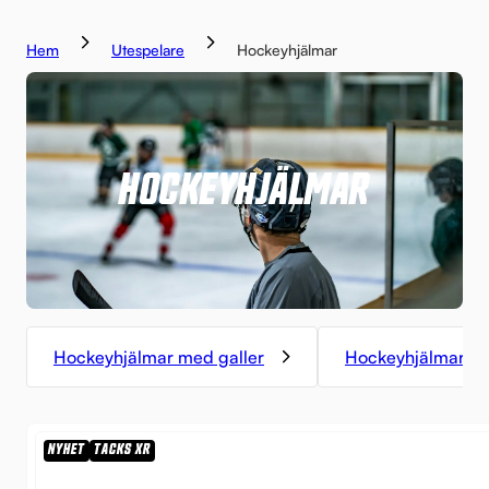
Hem
Utespelare
Hockeyhjälmar
HOCKEYHJÄLMAR
Hockeyhjälmar med galler
Hockeyhjälmar uta
NYHET
TACKS XR