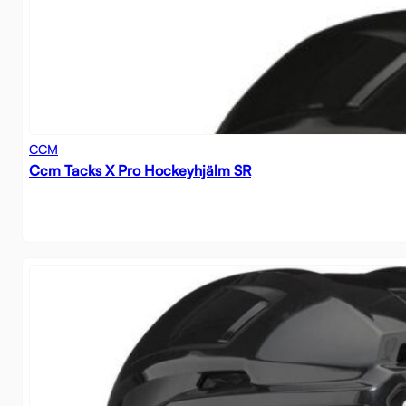
CCM
Ccm Tacks X Pro Hockeyhjälm SR