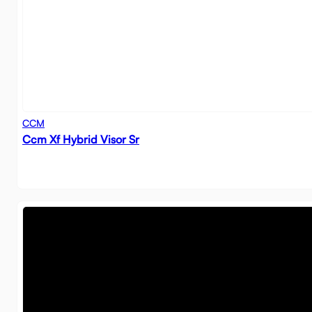
CCM
Ccm Xf Hybrid Visor Sr