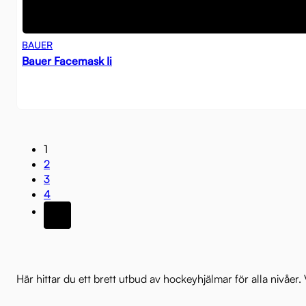
BAUER
Bauer Facemask Ii
1
2
3
4
Här hittar du ett brett utbud av hockeyhjälmar för alla nivåe