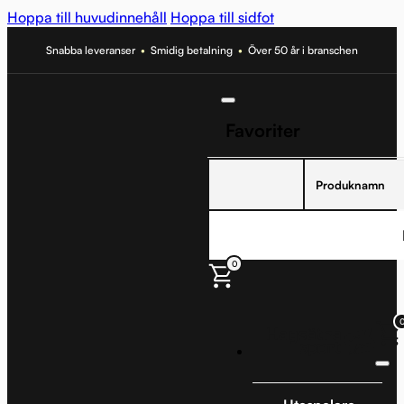
Hoppa till huvudinnehåll
Hoppa till sidfot
Snabba leveranser
•
Smidig betalning
•
Över 50 år i branschen
Favoriter
Produknamn
0