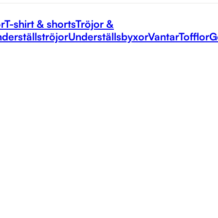
r
T-shirt & shorts
Tröjor &
derställströjor
Underställsbyxor
Vantar
Tofflor
G