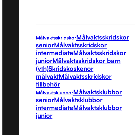
Målvaktsskridskor
Målvaktsskridskor
senior
Målvaktsskridskor
intermediate
Målvaktsskridskor
junior
Målvaktsskridskor barn
(yth)
Skridskoskenor
målvakt
Målvaktsskridskor
tillbehör
Målvaktsklubbor
Målvaktsklubbor
senior
Målvaktsklubbor
intermediate
Målvaktsklubbor
junior