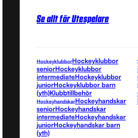
Se allt för Utespelare
Hockeyklubbor
Hockeyklubbor
senior
Hockeyklubbor
intermediate
Hockeyklubbor
junior
Hockeyklubbor barn
(yth)
Klubbtillbehör
Hockeyhandskar
Hockeyhandskar
senior
Hockeyhandskar
intermediate
Hockeyhandskar
junior
Hockeyhandskar barn
(yth)