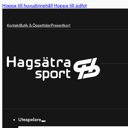
Hoppa till huvudinnehåll
Hoppa till sidfot
Kontakt
Butik & Öppettider
Presentkort
Utespelare