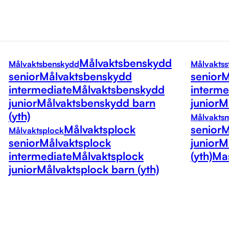
Målvaktsbenskydd
Målvaktsbenskydd
Målvaktss
senior
Målvaktsbenskydd
senior
M
intermediate
Målvaktsbenskydd
interme
junior
Målvaktsbenskydd barn
junior
Må
(yth)
Målvakts
Målvaktsplock
senior
M
Målvaktsplock
senior
Målvaktsplock
junior
M
intermediate
Målvaktsplock
(yth)
Mas
junior
Målvaktsplock barn (yth)