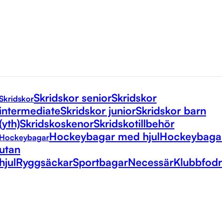
Skridskor senior
Skridskor
Skridskor
intermediate
Skridskor junior
Skridskor barn
(yth)
Skridskoskenor
Skridskotillbehör
Hockeybagar med hjul
Hockeybaga
Hockeybagar
utan
hjul
Ryggsäckar
Sportbagar
Necessär
Klubbfodr