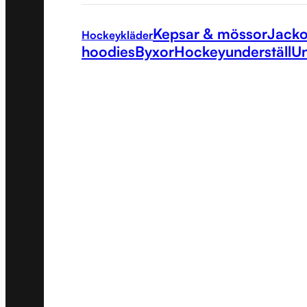
Kepsar & mössor
Jacko
Hockeykläder
hoodies
Byxor
Hockeyunderställ
Un