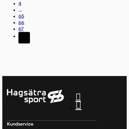
4
…
65
66
67
Kundservice