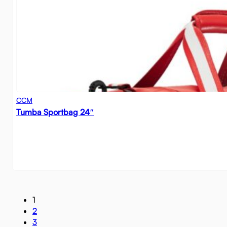
CCM
Tumba Sportbag 24″
1
2
3