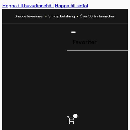
Hoppa till huvudinnehåll
Hoppa till sidfot
Snabba leveranser
•
Smidig betalning
•
Över 50 år i branschen
Favoriter
0