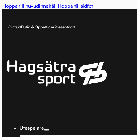
Hoppa till huvudinnehåll
Hoppa till sidfot
Kontakt
Butik & Öppettider
Presentkort
Utespelare