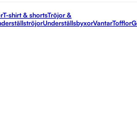
r
T-shirt & shorts
Tröjor &
derställströjor
Underställsbyxor
Vantar
Tofflor
G