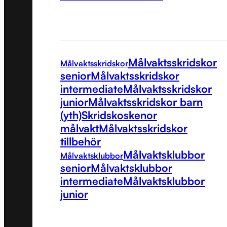
Målvaktsskridskor
Målvaktsskridskor
senior
Målvaktsskridskor
intermediate
Målvaktsskridskor
junior
Målvaktsskridskor barn
(yth)
Skridskoskenor
målvakt
Målvaktsskridskor
tillbehör
Målvaktsklubbor
Målvaktsklubbor
senior
Målvaktsklubbor
intermediate
Målvaktsklubbor
junior