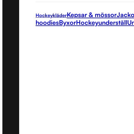
Kepsar & mössor
Jacko
Hockeykläder
hoodies
Byxor
Hockeyunderställ
Un