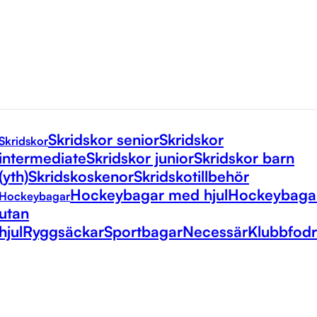
Skridskor senior
Skridskor
Skridskor
intermediate
Skridskor junior
Skridskor barn
(yth)
Skridskoskenor
Skridskotillbehör
Hockeybagar med hjul
Hockeybaga
Hockeybagar
utan
hjul
Ryggsäckar
Sportbagar
Necessär
Klubbfodr