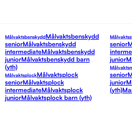
Målvaktsbenskydd
Målvaktsbenskydd
Målvaktss
senior
Målvaktsbenskydd
senior
M
intermediate
Målvaktsbenskydd
interme
junior
Målvaktsbenskydd barn
junior
Må
(yth)
Målvakts
Målvaktsplock
senior
M
Målvaktsplock
senior
Målvaktsplock
junior
M
intermediate
Målvaktsplock
(yth)
Mas
junior
Målvaktsplock barn (yth)