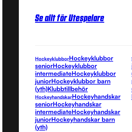
Se allt för Utespelare
Hockeyklubbor
Hockeyklubbor
senior
Hockeyklubbor
intermediate
Hockeyklubbor
junior
Hockeyklubbor barn
(yth)
Klubbtillbehör
Hockeyhandskar
Hockeyhandskar
senior
Hockeyhandskar
intermediate
Hockeyhandskar
junior
Hockeyhandskar barn
(yth)